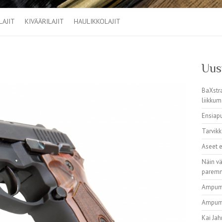
LAJIT
KIVÄÄRILAJIT
HAULIKKOLAJIT
Uusi
BaXstra
liikku
Ensiap
Tarvikk
Aseet e
Näin vä
paremm
Ampuma
Ampum
Kai Ja