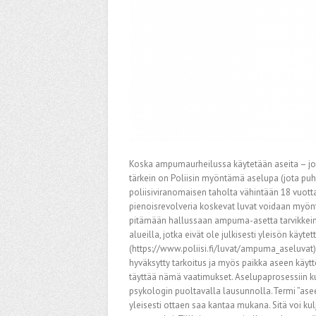
Koska ampumaurheilussa käytetään aseita – joko i
tärkein on Poliisin myöntämä aselupa (jota pu
poliisiviranomaisen taholta vähintään 18 vuotta 
pienoisrevolveria koskevat luvat voidaan myön
pitämään hallussaan ampuma-asetta tarvikkeinee
alueilla, jotka eivät ole julkisesti yleisön kä
(https://www.poliisi.fi/luvat/ampuma_aseluvat),
hyväksytty tarkoitus ja myös paikka aseen käy
täyttää nämä vaatimukset. Aselupaprosessiin ku
psykologin puoltavalla lausunnolla.Termi ”aseen
yleisesti ottaen saa kantaa mukana. Sitä voi k