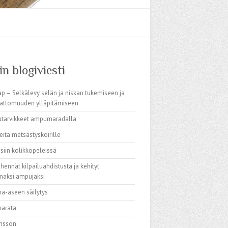
n blogiviesti
p – Selkälevy selän ja niskan tukemiseen ja
mattomuuden ylläpitämiseen
utarvikkeet ampumaradalla
eita metsästyskoirille
siin kolikkopeleissä
hennät kilpailuahdistusta ja kehityt
aksi ampujaksi
-aseen säilytys
arata
hnsson