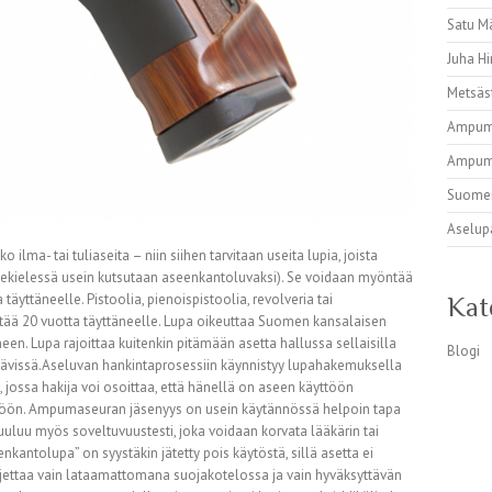
Satu 
Juha Hi
Metsäs
Ampuma
Ampuma
Suomen
Aselupa
lma- tai tuliaseita – niin siihen tarvitaan useita lupia, joista
hekielessä usein kutsutaan aseenkantoluvaksi). Se voidaan myöntää
täyttäneelle. Pistoolia, pienoispistoolia, revolveria tai
Kat
tää 20 vuotta täyttäneelle. Lupa oikeuttaa Suomen kansalaisen
n. Lupa rajoittaa kuitenkin pitämään asetta hallussa sellaisilla
Blogi
ytettävissä.Aseluvan hankintaprosessiin käynnistyy lupahakemuksella
 jossa hakija voi osoittaa, että hänellä on aseen käyttöön
ttöön. Ampumaseuran jäsenyys on usein käytännössä helpoin tapa
uluu myös soveltuvuustesti, joka voidaan korvata lääkärin tai
kantolupa” on syystäkin jätetty pois käytöstä, sillä asetta ei
uljettaa vain lataamattomana suojakotelossa ja vain hyväksyttävän