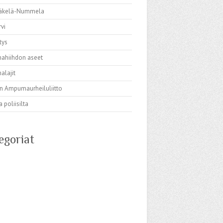
Mäkelä-Nummela
rvi
tys
hiihdon aseet
lajit
 Ampumaurheiluliitto
 poliisilta
egoriat