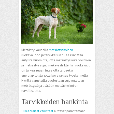
Metsästyskaudella
metsästyskoirien
ruokavalioon ja tarvikkeisiin tulee kiinnittää
erityistä huomiota, jotta metsästyskoira voi hyvin
ja metsästys sujuu mukavasti. Etenkin ruokavalio
on tärkeä, ruuan tulee olla tarpeeksi
energiapitoista, jotta koira jaksaa työskennellä.
Hyvillä varusteilla puolestaan sujuvoitetaan
metsästystä ja lisätään metsästyskoiran
turvallisuutta.
Tarvikkeiden hankinta
Oikeanlaiset varusteet
auttavat parantamaan