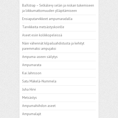
BaXstrap – Selkälevy selän ja niskan tukemiseen
ja liikkumattomuuden ylläpitämiseen
Ensiaputarvikkeet ampumaradalla
Tarvikkeita metsästyskoirille
Aseet esiin kolikkopeleissä
Näin vähennät kilpailuahdistusta ja kehityt
paremmaksi ampujaksi
Ampuma-aseen säilytys
Ampumarata
Kai Jahnsson
Satu Mäkelä-Nummela
Juha Hirvi
Metsästys
Ampumahiihdon aseet
Ampumalajit