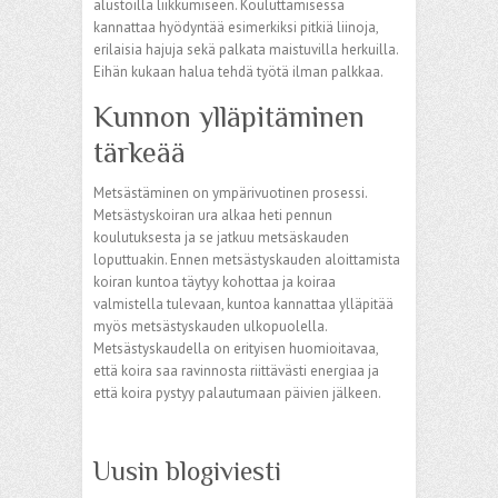
alustoilla liikkumiseen. Kouluttamisessa
kannattaa hyödyntää esimerkiksi pitkiä liinoja,
erilaisia hajuja sekä palkata maistuvilla herkuilla.
Eihän kukaan halua tehdä työtä ilman palkkaa.
Kunnon ylläpitäminen
tärkeää
Metsästäminen on ympärivuotinen prosessi.
Metsästyskoiran ura alkaa heti pennun
koulutuksesta ja se jatkuu metsäskauden
loputtuakin. Ennen metsästyskauden aloittamista
koiran kuntoa täytyy kohottaa ja koiraa
valmistella tulevaan, kuntoa kannattaa ylläpitää
myös metsästyskauden ulkopuolella.
Metsästyskaudella on erityisen huomioitavaa,
että koira saa ravinnosta riittävästi energiaa ja
että koira pystyy palautumaan päivien jälkeen.
Uusin blogiviesti