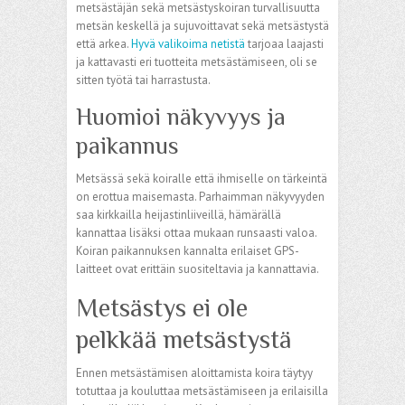
metsästäjän sekä metsästyskoiran turvallisuutta
metsän keskellä ja sujuvoittavat sekä metsästystä
että arkea.
Hyvä valikoima netistä
tarjoaa laajasti
ja kattavasti eri tuotteita metsästämiseen, oli se
sitten työtä tai harrastusta.
Huomioi näkyvyys ja
paikannus
Metsässä sekä koiralle että ihmiselle on tärkeintä
on erottua maisemasta. Parhaimman näkyvyyden
saa kirkkailla heijastinliiveillä, hämärällä
kannattaa lisäksi ottaa mukaan runsaasti valoa.
Koiran paikannuksen kannalta erilaiset GPS-
laitteet ovat erittäin suositeltavia ja kannattavia.
Metsästys ei ole
pelkkää metsästystä
Ennen metsästämisen aloittamista koira täytyy
totuttaa ja kouluttaa metsästämiseen ja erilaisilla